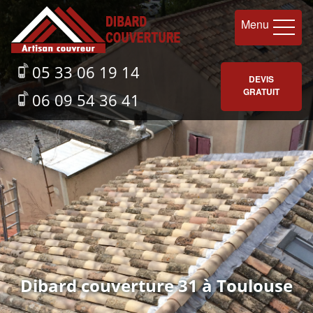
Menu
05 33 06 19 14
DEVIS
GRATUIT
06 09 54 36 41
Dibard couverture 31 à Toulouse